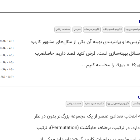
برنامه‌نویسی پویا
الگوریتم تقسیم و غلبه
الگوریتم حریصانه
ماتریس
محاسبات ریاضی
یس‌ها و پرانتزبندی بهینه آن یکی از مثال‌های مشهور کاربرد
ل مسائل بهینه‌سازی است. فرض کنید قصد داریم حاصلضرب
A
3
×
7
×
B
7
×
8
را محاسبه کنیم ...
×
A
B
3
×
7
7
×
ی
 بازگشتی
الگوریتم برنامه‌نویسی پویا
الگوریتم تقسیم و غلبه
محاسبات ریاضی
ب (Combination) به انتخاب تعدادی عنصر از یک مجموعه بزرگ‌تر بدون در نظر
گرفتن ترتیب آن‌ها اشاره دارد. در ترکیب، برخلاف جایگشت (Permutation)، ترتیب
ین مفهوم در ریاضیات کاربرد گسترده‌ای دارد و یکی از