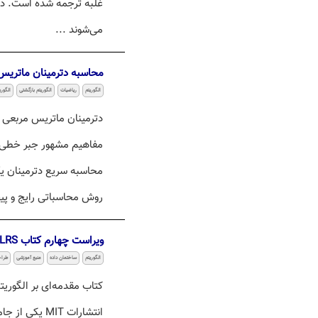
غلبه ترجمه شده است. در 
می‌شوند ...
محاسبه دترمینان ماتریس
الگوریتم
ریاضیات
الگوریتم بازگشتی
الگوری
دترمینان ماتریس مربعی 
مفاهیم مشهور جبر خطی ا
محاسبه سریع دترمینان ی
روش محاسباتی رایج و پیچ
ویراست چهارم کتاب CLRS
الگوریتم
ساختمان داده
منبع آموزشی
طراح
انتشارات MIT 