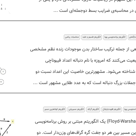
ن در محاسبه‌ی ضرایب بسط دوجمله‌ای است ...
 بازگشتی
الگوریتم برنامه‌نویسی پویا
الگوریتم تقسیم و غلبه
محاسبات ریاضی
یعی از جمله ترکیب ساختار بدن موجودات زنده نظم مشخصی
بعیت می‌کنند که امروزه با نام دنباله اعداد فیبوناچی
یبوناتچی - Fibonacci) شناخته می‌شود. مشهورترین خاصیت این اعداد نسبت دو
ی جملات بزرگ دنباله است که به عدد طلایی مشهور است ...
امه‌نویسی پویا
الگوریتم فلوید-وارشال
الگوریتم گراف
الگوریتم مسیریابی
الگوریتم کوتاهترین مسیر
الگوریتم فلوید-وارشال (Floyd-Warshall) یک الگوریتم مبتنی بر روش برنامه‌نویسی
رین مسیر بین هر دو جفت گره گراف‌های وزن‌دار است. دو