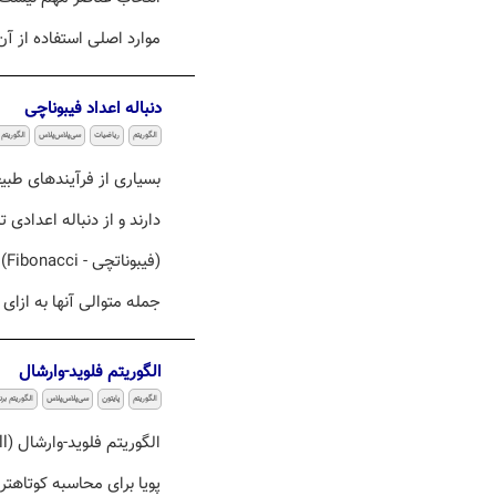
موارد اصلی استفاده از آ
دنباله اعداد فیبوناچی
الگوریتم
ریاضیات
سی‌پلاس‌پلاس
الگوریتم
بسیاری از فرآیندهای طب
دارند و از دنباله اعدادی ت
(ف
جمله متوالی آنها به ازا
الگوریتم فلوید-وارشال
الگوریتم
پایتون
سی‌پلاس‌پلاس
الگوریتم برن
پویا برای محاسبه کوتاهت