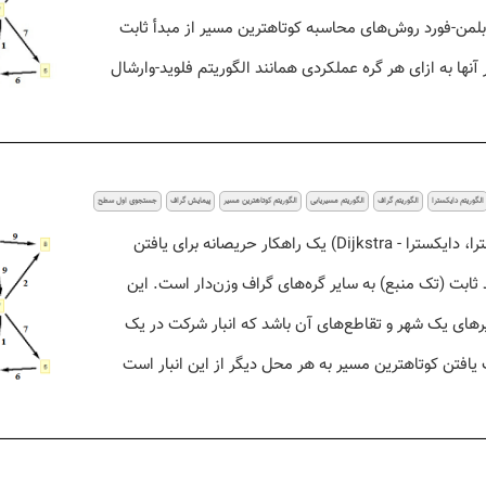
 بلمن-فورد روش‌های محاسبه کوتاهترین مسیر از مبدأ ثابت
نها به ازای هر گره عملکردی همانند الگوریتم فلوید-وارشال
الگوریتم دایکسترا
الگوریتم گراف
الگوریتم مسیریابی
الگوریتم کوتاهترین مسیر
پیمایش گراف
جستجوی اول سطح
الگوریتم دایجسترا (دیکسترا، دایکسترا - Dijkstra) یک راهکار حریصانه برای یافتن
ثابت (تک منبع) به سایر گره‌های گراف وزن‌دار است. این
های یک شهر و تقاطع‌های آن باشد که انبار شرکت در یک
 یافتن کوتاهترین مسیر به هر محل دیگر از این انبار است