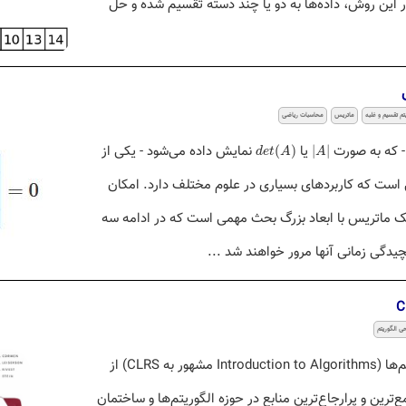
این روش، داده‌ها به دو یا چند دسته تقسیم شده و حل
تم تقسیم و غلبه
ماتریس
محاسبات ریاضی
d
e
t
(
A
)
|
A
|
- که به صورت
یا
نمایش داده می‌شود - یکی از
(
)
|
|
d
e
t
A
A
ست که کاربردهای بسیاری در علوم مختلف دارد. امکان
ک ماتریس با ابعاد بزرگ بحث مهمی است که در ادامه سه
یدگی زمانی آنها مرور خواهند شد ...
ی الگوریتم
کتاب مقدمه‌ای بر الگوریتم‌ها (Introduction to Algorithms مشهور به CLRS) از
یکی از جامع‌ترین و پرارجاع‌ترین منابع در حوزه الگوریتم‌ها و ساختمان