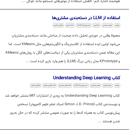
هوشمند اشاره کنم: کاهش استفاده از موتورهای جستجو مانند گوگل ...
استفاده از LLM در دسته‌بندی مشتری‌ها
پایتون
هوش مصنوعی
لینکدین
مدل زبانی بزرگ (LLM)
مقاله علمی
یادگیری ماشین
معمولا وقتی در حوزه‌ی تحلیل داده صحبت از مباحثی مانند دسته‌بندی مشتریان
می‌شود اولین ایده استفاده از کلاسترینگ و الگوریتم‌هایی مثل KMeans است. اما
این مقاله ضمن دسته‌بندی مشتریان یکی از دیتاست‌های کگل با روش‌های KMeans
و KPrototype مدل زبانی بزرگ (LLM) را هم وارد بازی کرده است ...
کتاب Understanding Deep Learning
پایتون
منبع آموزشی
هوش مصنوعی
مدل زبانی بزرگ (LLM)
کتاب هوش مصنوعی
کتاب یادگیری ماشین
یادگیری ماشین
کتاب Understanding Deep Learning به زودی از انتشارات MIT منتشر خواهد شد
و نویسنده‌ی کتاب (Simon J.D. Prince استاد تمام علوم کامپیوتر) نسخه‌ی
پیش‌نویس کتاب به همراه کدها را به صورت عمومی منتشر کرده که در حال به‌روز
شدن هستند ...