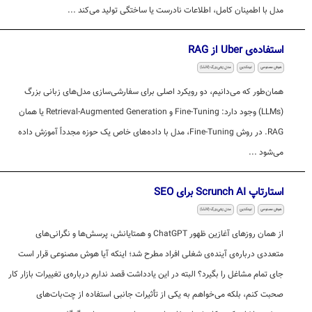
مدل با اطمینان کامل، اطلاعات نادرست یا ساختگی تولید می‌کند ...
استفاده‌ی Uber از RAG
هوش مصنوعی
لینکدین
مدل زبانی بزرگ (LLM)
همان‌طور که می‌دانیم، دو رویکرد اصلی برای سفارشی‌سازی مدل‌های زبانی بزرگ
(LLMs) وجود دارد: Fine-Tuning و Retrieval-Augmented Generation یا همان
RAG. در روش Fine-Tuning، مدل با داده‌های خاص یک حوزه مجدداً آموزش داده
می‌شود ...
استارتاپ Scrunch AI برای SEO
هوش مصنوعی
لینکدین
مدل زبانی بزرگ (LLM)
از همان روزهای آغازین ظهور ChatGPT و همتایانش، پرسش‌ها و نگرانی‌های
متعددی درباره‌ی آینده‌ی شغلی افراد مطرح شد؛ اینکه آیا هوش مصنوعی قرار است
جای تمام مشاغل را بگیرد؟ البته در این یادداشت قصد ندارم درباره‌ی تغییرات بازار کار
صحبت کنم، بلکه می‌خواهم به یکی از تأثیرات جانبی استفاده از چت‌بات‌های