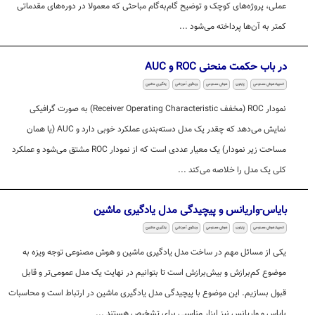
عملی، پروژه‌های کوچک و توضیح گام‌به‌گام مباحثی که معمولا در دوره‌های مقدماتی
کمتر به آن‌ها پرداخته می‌شود ...
در باب حکمت منحنی ROC و AUC
المپیاد هوش مصنوعی
پایتون
هوش مصنوعی
ویدئوی آموزشی
یادگیری ماشین
نمودار ROC (مخفف Receiver Operating Characteristic) به صورت گرافیکی
نمایش می‌دهد که چقدر یک مدل دسته‌بندی عملکرد خوبی دارد و AUC (یا همان
مساحت زیر نمودار) یک معیار عددی است که از نمودار ROC مشتق می‌شود و عملکرد
کلی یک مدل را خلاصه می‌کند ...
بایاس-واریانس و پیچیدگی مدل یادگیری ماشین
المپیاد هوش مصنوعی
پایتون
هوش مصنوعی
ویدئوی آموزشی
یادگیری ماشین
یکی از مسائل مهم در ساخت مدل یادگیری ماشین و هوش مصنوعی توجه ویزه به
موضوع کم‌برازش و بیش‌برازش است تا بتوانیم در نهایت یک مدل عمومی‌تر و قابل
قبول بسازیم. این موضوع با پیچیدگی مدل یادگیری ماشین در ارتباط است و محاسبات
بایاس و واریانس نیز ابزار مناسبی برای تشخیص هستند ...