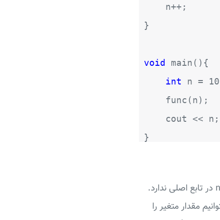
n++;
}
void
main(){
int
n = 10
func(n);
cout << n;
}
متغیر n مربوط به تابع func یک واحد افزایش پیدا می‌کند. اما این تغییر تاثیری در متغیر n در تابع اصلی ندارد.
 بتوانیم مقدار متغیر را