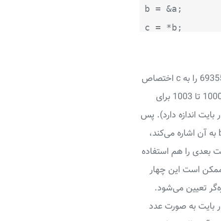
b = &a;
c = *b;
عبارت b* را بخوانید: «محتوای محلی که متغیر b به آن اشاره دارد». پس خط آخر مقدار 69355 را به c اختصاص
می‌دهد (به کاربردهای متفاوت اپراتورهای & و * دقت کنید). فرض کنیم بایت‌های شماره 1000 تا 1003 برای
متغیر a استفاده شده باشند (فرض کرده‌ایم متغیر از نوع long int چهار بایت اندازه دارد). پس
اشاره‌گر b مقدار 1000 را دارد. وقتی برنامه به خط آخر می‌رسد، باید محتوای محلی را که b به آن اشاره می‌کند،
جه می‌شود که علاوه بر بایت شماره 1000 باید سه بایت بعدی را هم استفاده
 ممکن است این چهار
ت که نوع اشاره‌گر تعیین می‌شود.
د از چهار بایت به صورت عدد