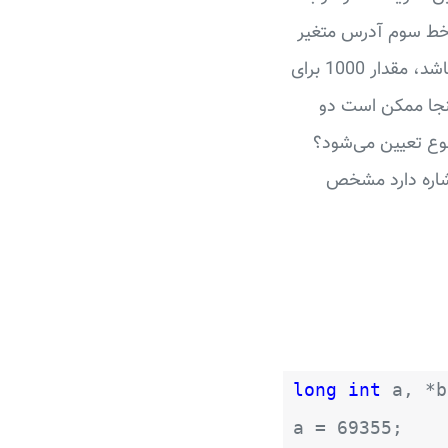
صحیح است. توسط خط سوم آدرس متغیر
a در b قرار می‌گیرد. مثلا اگر متغیر a بایت‌های شماره 1000 تا 1003 را در اختیار داشته باشد، مقدار 1000 برای
د که اشاره‌گر b به a اشاره می‌کند. اینجا ممکن است دو
 نوع تعیین می‌شود؟
اشاره دارد مشخص
long
int
a, *b
a = 69355;