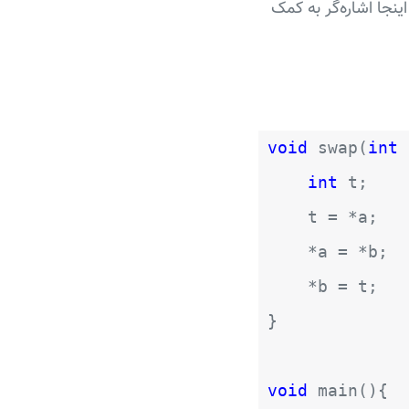
ینجا اشاره‌گر به کمک
void
swap(
int
int
t;
t = *a;
*a = *b;
*b = t;
}
void
main(){