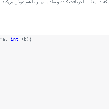
 که دو متغیر را دریافت کرده و مقدار آنها را با هم عوض می‌کند. ا
*a,
int
*b){