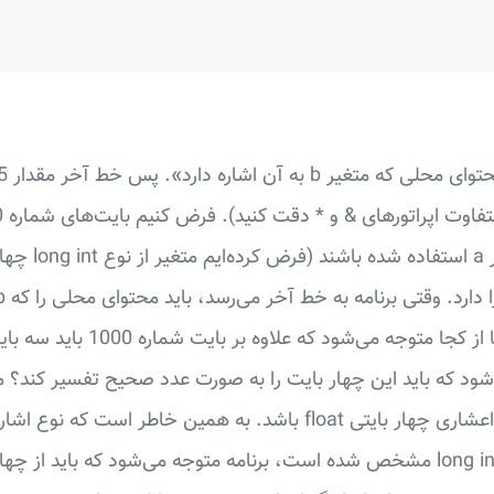
ذخیره کردن مقدار 
در متغیر c قرار دهد. اما از کجا متو
شود که باید این چهار بایت را به صورت عدد صحیح تفسیر کند؟
بایت مربوط به یک عدد اعشاری چهار بایتی float باشد. به همین خاطر اس
وقتی اشاره‌گر b از نوع long int مشخص شده است، برنامه متوجه می‌شود که بای