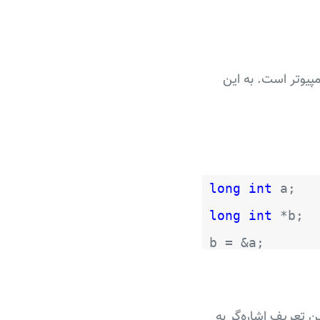
پیوتر است. به این
long int
a;
long int
*b;
b = &a;
رفی می‌کنند. این تعریف اشاره‌گر به