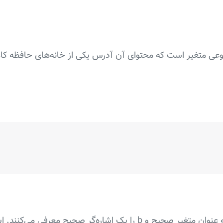
 نوعی متغیر است که محتوای آن آدرس یکی از خانه‌های حافظه کام
دو خط اول متغیر a را به عنوان متغیر صحیح و b را یک اشاره‌گر صحیح مع