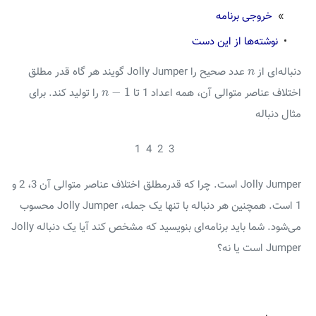
»
خروجی برنامه
•
نوشته‌ها از این دست
n
دنباله‌ای از
عدد صحیح را Jolly Jumper گویند هر گاه قدر مطلق
n
n
−
1
−
1
اختلاف عناصر متوالی آن، همه اعداد 1 تا
را تولید کند. برای
n
مثال دنباله
1 4 2 3
Jolly Jumper است. چرا که قدرمطلق اختلاف عناصر متوالی آن 3، 2 و
1 است. همچنین هر دنباله با تنها یک جمله، Jolly Jumper محسوب
می‌شود. شما باید برنامه‌ای بنویسید که مشخص کند آیا یک دنباله Jolly
Jumper است یا نه؟