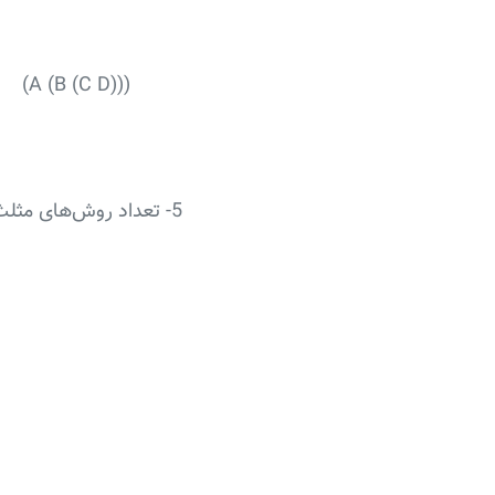
 (A (B (C D)))
5- تعداد روش‌های مثلث‌بندی یک چندضلعی محدب با n + 2 ضلع برابر