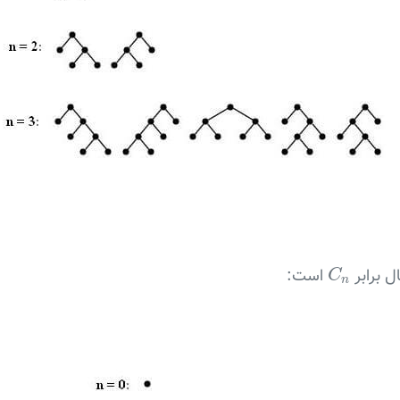
C
n
است:
C
n