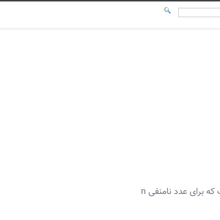
دنباله اعداد کاتالان (Catalan Numbers) یکی از دنباله‌های عددی مشهور ریاضیات است که برای عدد نامنفی n