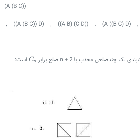
 (A (B C))
D) , ((A (B C)) D) , ((A B) (C D)) , (A ((B C) D) ,
C
n
است:
C
n