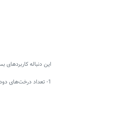
این دنباله کاربردهای ب
1- تعداد درخت‌های دودویی با n رأس داخلی برابر