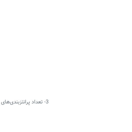
3- تعداد پرانتزبندی‌های صحیح با استفاده از n جفت پرانتز باز و بسته برابر