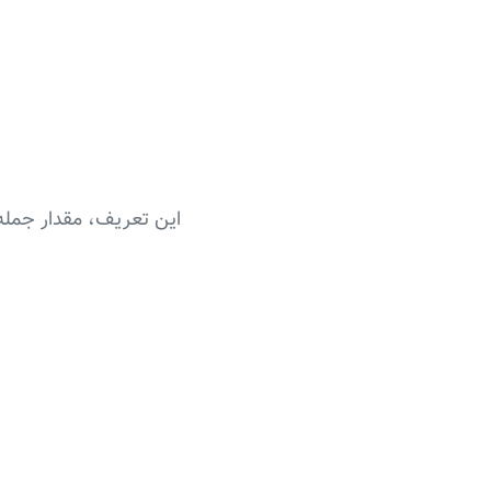
این تعریف، مقدار جمله nام دنباله را به مقادیر تمام جملات قبلی وابسته می‌کند. به عنوان 