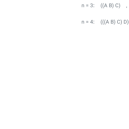
n = 3: ((A B) C) ,
n = 4: (((A B) C) 