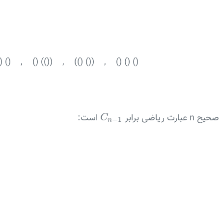
) () , () (()) , (() ()) , () () ()
C
n
−
1
است:
C
−
1
n