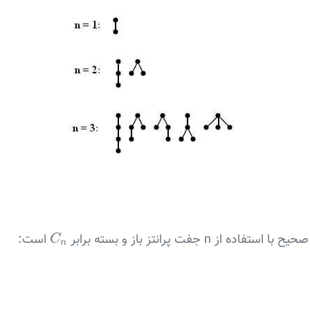
C
n
است:
C
n