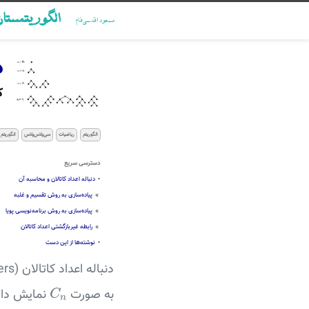
الگوریتمستا
مسعود اقدسی‌فام
د
ک
الگوریتم
ریاضیات
سی‌پلاس‌پلاس
الگوریتم
دسترسی سریع
•
دنباله اعداد کاتالان و محاسبه آن
»
پیاده‌سازی به روش تقسیم و غلبه
»
پیاده‌سازی به روش برنامه‌نویسی پویا
»
رابطه غیربازگشتی اعداد کاتالان
•
نوشته‌ها از این دست
C
n
به صورت
نمایش داد
C
n