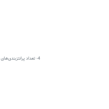
4- تعداد پرانتزبندی‌های صحیح n عبارت ریاضی برابر