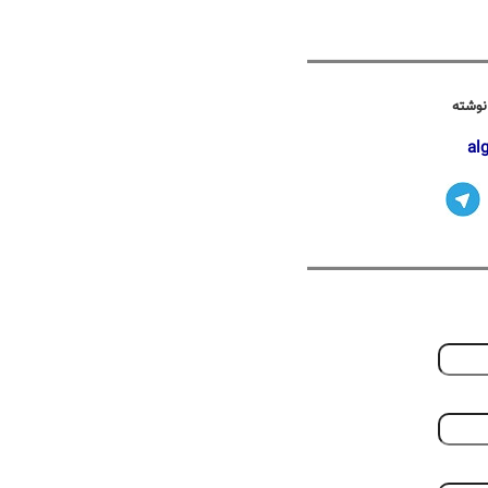
نوشته
al