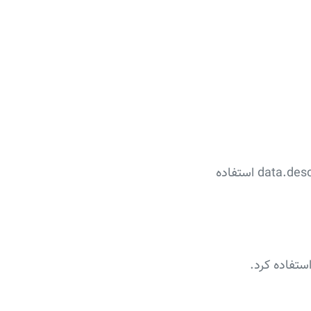
برای مشاهده‌ی آمارهای کلیدی مانند میانگین، میانه، مینیمم و ماکسیمم از دستور ()data.describe استفاده