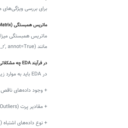
برای بررسی ویژگی‌های متنی یا طبقه‌ای می‌
ماتریس همبستگی (Correlation Matrix) در EDA چه کاربردی دارد؟
ماتریس همبستگی میزان 
مانند sns.heatmap(data.corr(), cmap='RdBu_r', annot=True) استفاده می‌شود.
در فرآیند EDA چه مشکلاتی در داده‌ها باید شناسایی شوند؟
در EDA باید به موارد زیر دقت کرد:
+ وجود داده‌های ناقص 
+ مقادیر پرت (Outliers)
+ نوع داده‌های اشتباه (