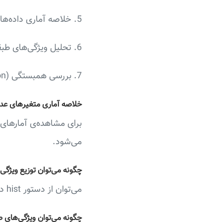
5. خلاصه آماری داده‌های عددی،
6. تحلیل ویژگی‌های طبقه‌ای (Categorical)،
7. بررسی همبستگی (Correlation) بین متغیرها.
خلاصه آماری متغیرهای عدد
می‌شود.
چگونه می‌توان توزیع ویژگی
می‌توان از دستور hist در Pandas استفاده مثل data.hist(figsize=(14,14), xrot=45) استفاده کرد.
چگونه می‌توان ویژگی‌های طبقه‌ای (Categorical)