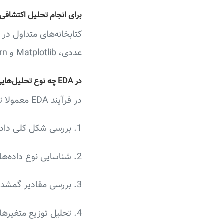
برای انجام تحلیل اکتشافی د
عددی، Matplotlib و Seaborn برای رسم نمودار و مصورسازی داده‌ها.
در EDA چه نوع تحلیل‌هایی انجام می‌شود؟
در فرآیند EDA معمولا تحلیل‌های زیر انجام می‌شود:
1. بررسی شکل کلی داده‌ها (تعداد سطر و ستون‌ها)،
2. شناسایی نوع داده‌ها (عددی یا متنی)،
3. بررسی مقادیر گمشده (NaN)،
4. تحلیل توزیع متغیرها (Histogram)،