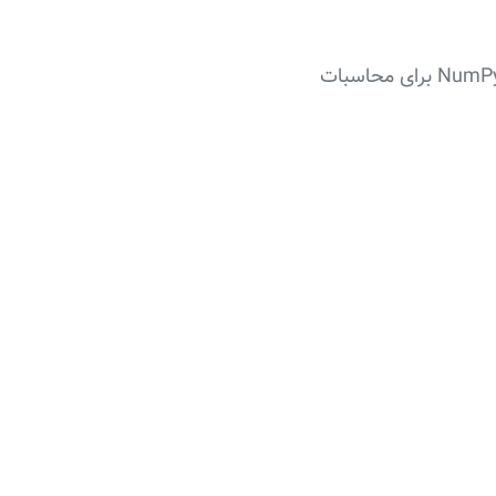
کتابخانه‌های متداول در EDA عبارت‌اند از Pandas برای کار با داده‌ها و DataFrameها، NumPy برای محاسبات