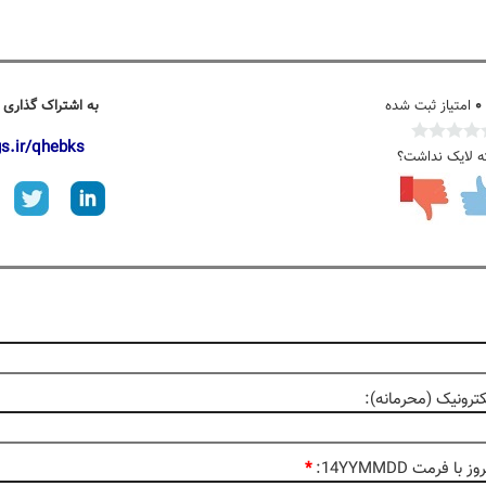
۰
امتیاز ثبت شده
به اشتراک گذاری 
gs.ir/qhebks
ه لایک نداشت؟
رونیک (محرمانه):
با فرمت 14YYMMDD:
*