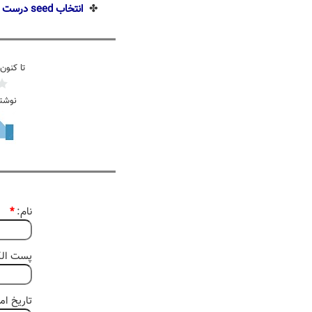
✤
انتخاب seed درست
تا کنون
نوشت
نام:
*
پست الکت
تاریخ امروز 