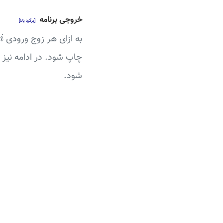
خروجی برنامه
[برگرد بالا]
i
به ازای هر زوج ورودی
i
چاپ شود. در ادامه نیز حداکثر مقدار cycle-length ب
شود.