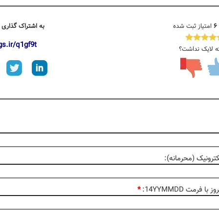
۶
امتیاز ثبت شده
به اشتراک گذاری 
gs.ir/q1gf9t
ه لایک نداشت؟
رونیک (محرمانه):
با فرمت 14YYMMDD:
*