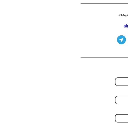
نوشته
al