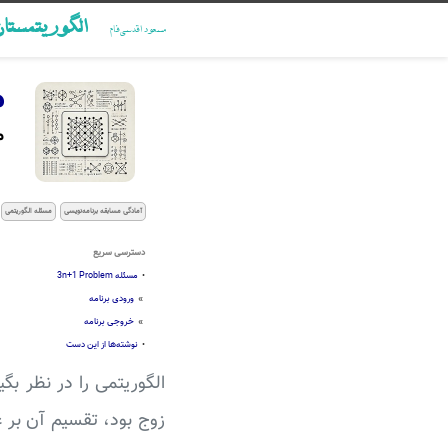
الگوریتمستا
مسعود اقدسی‌فام
م
م
آمادگی مسابقه برنامه‌نویسی
مسئله الگوریتمی
دسترسی سریع
•
مسئله 3n+1 Problem
»
ورودی برنامه
»
خروجی برنامه
•
نوشته‌ها از این دست
الگوریتمی را در نظر بگ
زوج بود، تقسیم آن بر عدد 2 و اگر فر