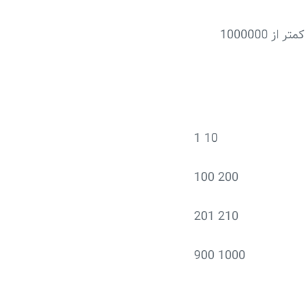
خواهد بود که مقدارشان بزرگتر از صفر و کمتر از 1000000
1 10
100 200
201 210
900 1000