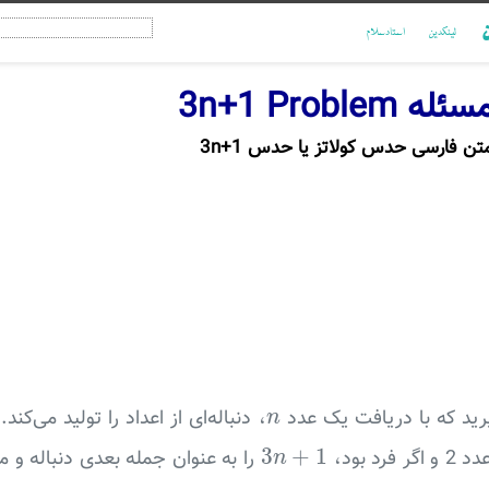
ن
لینکدین
استادسلام
سئله 3n+1 Problem
تن فارسی حدس کولاتز یا حدس 3n+1
n
یرید که با دریافت یک عدد
، دنباله‌ای از اعداد را تولید می‌کند
n
3
n
+
1
3
+
1
د بود،
را به عنوان جمله بعدی دنباله و م
n