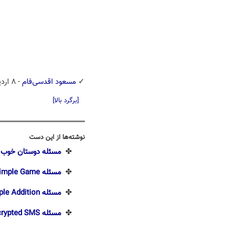
✓
مسعود اقدسی‌فام
- ۸ اردیبهشت ۱۳۹۶
[برگرد بالا]
نوشته‌ها از این دست
✤
مسئله دوستان خوب
✤
مسئله Gholam's Simple Game
✤
مسئله Simple Addition
✤
مسئله Encrypted SMS