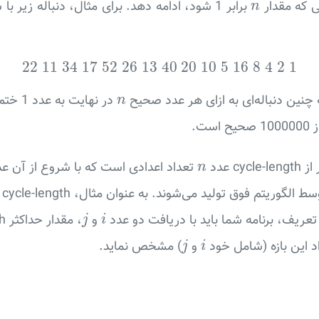
n
نی که مقدار
برابر 1 شود، ادامه دهد. برای مثال، دنباله زیر با شروع از
n
22
11
34
17
52
26
13
40
20
10
5
16
8
4
2
1
22
11
34
17
52
26
13
40
20
10
5
16
8
4
2
1
n
ین دنباله‌ای به ازای هر عدد صحیح
در نها
n
ست.
n
cycle عدد
n
ریتم فوق تولید می‌شوند. به عنوان مثال، cycle-length به ازای
j
i
‌ و
j
i
j
i
اد این بازه (شامل خود
و
) مشخص نماید.
j
i