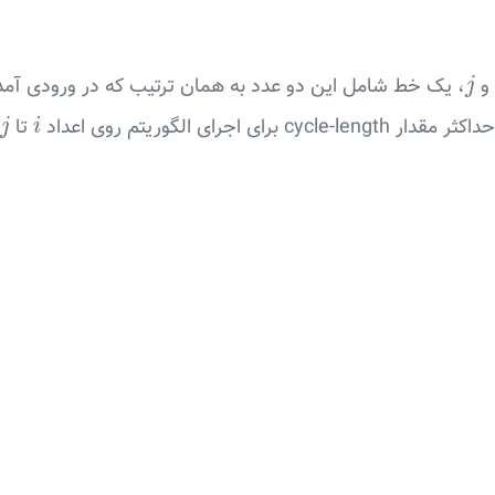
j
و
، یک خط شامل این دو عدد به همان ترتیب که در ورودی آمده
j
j
i
رای اجرای الگوریتم روی اعداد
تا
j
i