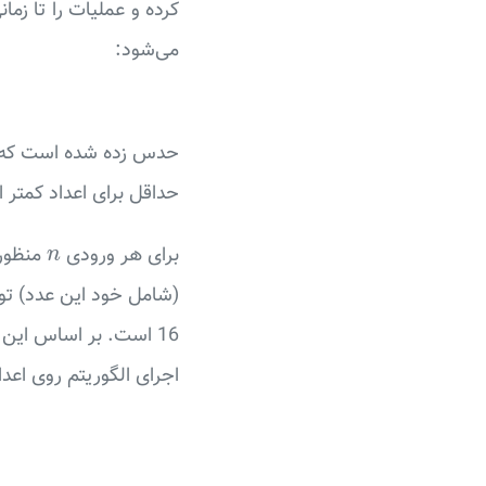
کرده و عملیات را تا زما
می‌شود:
حدس زده شده است که چن
حداقل برای اعداد کمتر از 1000000 صحیح ا
n
برای هر ورودی
منظور از -length
n
(شامل خود این عدد) توسط الگو
16 است. بر اساس این تعریف، برنامه شما باید با دریافت دو عدد
اجرای الگوریتم روی اعد