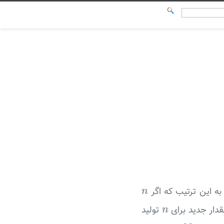
n
. به این ترتیب که اگر
n
n
قدار جدید برای
تولید
n
n
=
22