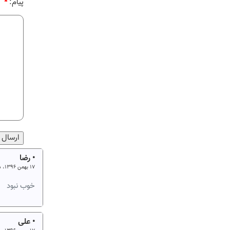
پیام:
*
• رضا
۱۷ بهمن ۱۳۹۶، ساعت ۲۲:۰۹
خوب نبود
• علی