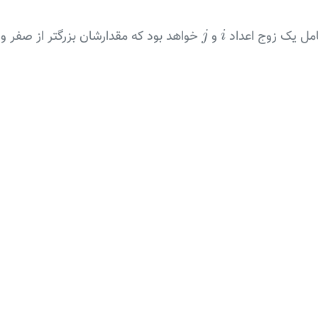
j
i
مل یک زوج اعداد
و
j
i