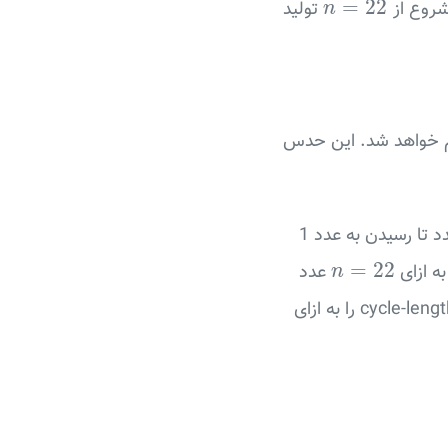
=
22
تولید
n
یت به عدد 1 ختم خواهد شد. این حدس
تعداد اعدادی است که با شروع از آن عدد تا رسیدن به عدد 1
n
=
22
=
22
عدد
n
، مقدار حداکثر cycle-length را به ازای