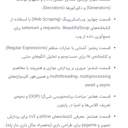
(Generators) و دکوراتورها (Decrators).
قسمت چهارم: وب‌اسکریپینگ (Web Scraping) با استفاده از
کتابخانه‌های requests، BeautifulSoup و selenium برای
جمع‌آوری داده از وب.
قسمت پنجم: آشنایی با عبارات منظم (Regular Expressions)
و کتابخانه‌ی re برای جست‌وجو و تحلیل الگوهای متنی.
قسمت ششم: مروری بر پردازش موازی و هم‌روند با مفاهیم
multithreading، multiprocessing و همین‌طور کلیدواژه‌های
async و await.
قسمت هفتم: مباحث برنامه‌نویسی شی‌گرا (OOP) و نحوه‌ی
تعریف کلاس‌ها و اشیا در پایتون.
قسمت هشتم: معرفی کتابخانه‌های pillow و cv2 برای پردازش
تصویر و pygame برای طراحی بازی (به‌همراه مثال بازی مار-پله).