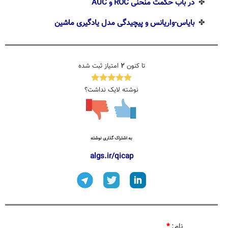
✤
در باب حکمت منحنی ROC و AUC
✤
بایاس-واریانس و پیچیدگی مدل یادگیری ماشین
تا کنون
۲
امتیاز ثبت شده
نوشته لایک نداشت؟
به اشتراک گذاری نوشته
algs.ir/qicap
نام:
*