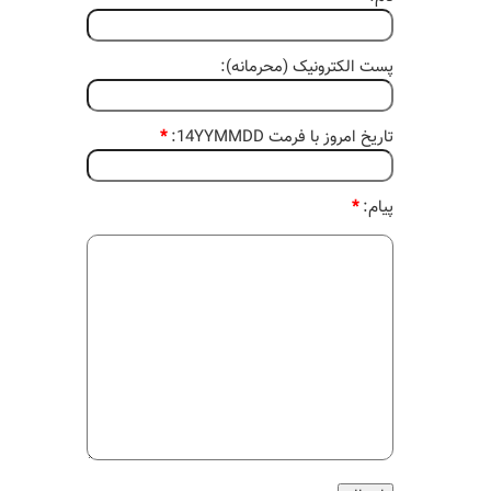
پست الکترونیک (محرمانه):
تاریخ امروز با فرمت 14YYMMDD:
*
پیام:
*