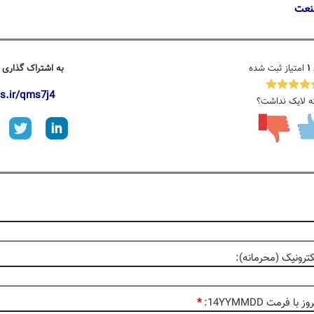
نعت
۱
امتیاز ثبت شده
به اشتراک گذاری 
gs.ir/qms7j4
ه لایک نداشت؟
رونیک (محرمانه):
با فرمت 14YYMMDD:
*