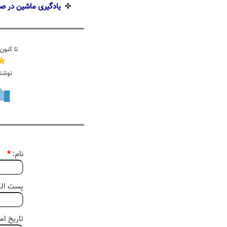
✤
یادگیری ماشین در ص
تا کنون
نوشت
نام:
*
پست الکت
تاریخ امروز 