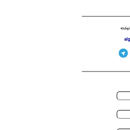
نوشته
al