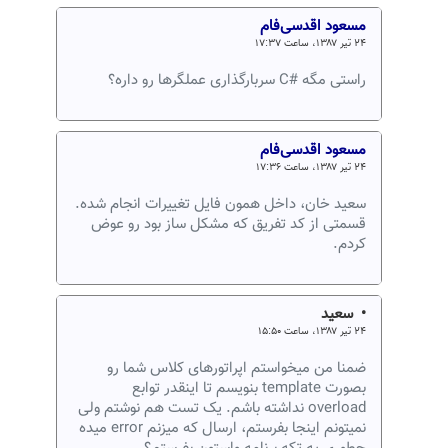
مسعود اقدسی‌فام
۲۴ تیر ۱۳۸۷، ساعت ۱۷:۳۷
راستی مگه #C سربارگذاری عملگرها رو داره؟
مسعود اقدسی‌فام
۲۴ تیر ۱۳۸۷، ساعت ۱۷:۳۶
سعید خان، داخل همون فایل تغییرات انجام شده.
قسمتی از کد تفریق که مشکل ساز بود رو عوض
کردم.
• سعید
۲۴ تیر ۱۳۸۷، ساعت ۱۵:۵۰
ضمنا من میخواستم اپراتورهای کلاس شما رو
بصورت template بنویسم تا اینقدر توابع
overload نداشته باشم. یک تست هم نوشتم ولی
نمیتونم اینجا بفرستم، ارسال که میزنم error میده