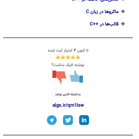
✤
ماکروها در زبان C
✤
قالب‌ها در ++C
تا کنون
۲
امتیاز ثبت شده
نوشته لایک نداشت؟
به اشتراک گذاری نوشته
algs.ir/qm1lsw