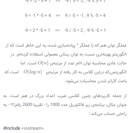
-9 = -2 * 5 + 1 => -9 / 5 = -2 , -9 % 5 = 1
9 = -1 * -5 + 4 => 9 / -5 = -1 , 9 % -5 = 4
-9 = 2 * -5 + 1 => -9 / -5 = 2 , -9 % -5 = 1
عملگر توان هم که با عملگر ^ پیاده‌سازی شده، به این خاطر است که از
الگوریتم بهینه‌تری نسبت به توان رسانی معمولی استفاده کرده‌ام. در
O
(
n
)
(
)
حالت عادی محاسبه توان nام عدد از مرتبه‌ی
است. اما
O
n
O
(
l
o
g
n
)
(
)
الگوریتمی‌که دراین کلاس به کار رفته از مرتبه‌ی
است که
O
l
o
g
n
باعث کاراتر شدن محاسبات می‌شود.
از جمله کاربردهای چنین کلاسی ضرب اعداد بزرگ در هم است. به
عنوان مثال، برنامه‌ی زیر فاکتوریل عدد 1000 را - تقریبا 2600 رقم!!! - به
راحتی حساب می‌کند:
#include
<iostream>