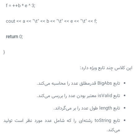
f = ++b * e ^ 3;
cout << a << "\t" << b << "\t" << e << "\t" << f;
return
0;
}
این کلاس چند تابع ویژه دارد:
تابع BigAbs قدرمطلق عدد را محاسبه می‌کند.
تابع isValid معتبر بودن عدد را بررسی می‌کند.
تابع length طول عدد را بر می‌گرداند.
تابع toString رشته‌ای را که شامل عدد مورد نظر است تولید
می‌کند.