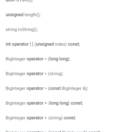
bool
isValid();
unsigned
length();
string toString();
int
operator
[ ] (
unsigned
index)
const
;
BigInteger
operator
= (
long
long
);
BigInteger
operator
= (string);
BigInteger
operator
= (
const
BigInteger &);
BigInteger
operator
+ (
long
long
)
const
;
BigInteger
operator
+ (string)
const
;