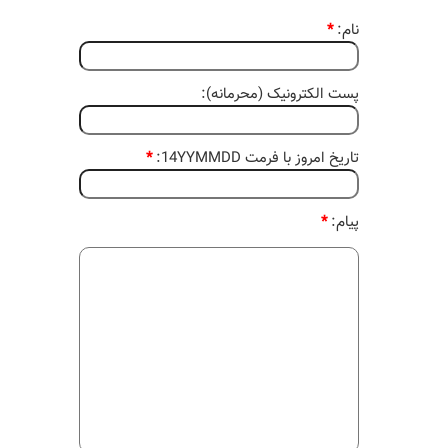
نام:
*
پست الکترونیک (محرمانه):
تاریخ امروز با فرمت 14YYMMDD:
*
پیام:
*