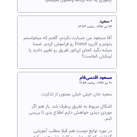
چطوری یه تکه برنامه واستون بفرستم؟
• سعید
۲۴ تیر ۱۳۸۷، ساعت ۱۴:۲۳
آقا مسعود من جسارت نکردم، گفتم که میخواستم
بدونم و کاربرد friend رو فراموش کردم. ضمنا
میشه بگید کجای اپراتور تفریق رو تغییر دادید یا
لینکش کجاست؟
مسعود اقدسی‌فام
۲۰ تیر ۱۳۸۷، ساعت ۱۶:۵۹
سعید جان خیلی خیلی ممنون از تذکرت.
اشکال مربوط به تفریق برطرف شد. باز هم اگر
موردی دیدی خواهش دارم اطلاع بدی تا بررسی
کنم.
در مورد توابع دوست هم قبلا مطلب آموزشی