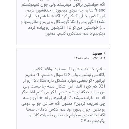
اگه خواستین براتون میفرستم ولی چون نمیدونستم
friend ها به چه دردی میخوردن حذفشون کردم.
این کلاس خیلی کمکم کرد اگه شما هم (جسارت
نشه) الگوریتمی (مثلا کروسکال و پریم و ماتریسها و
...) خواستین من تو TC اکثرشون رو پیاده کردم
میتونیم با هم همفکری کنیم. ممنون
• سعید
۱۹ تیر ۱۳۸۷، ساعت ۱۴:۵۴
سلام؛ خسته نباشی آقا مسعود. واقعا کلاس
باکلاسی نوشتی، ولی 2 تا سوال داشتم: 1- بنظرم
اپراتور - تو بعضی موارد مشکل داره مثلا 123 رو از
321 کم کن ؛ البته این اشکال همه جا نیست ولی
من موارد دیگه ای هم دیدم. فکر می کنم اشاره گر
result خراب میشه. 2- اپراتورهای friend رو واسه
چی تعریف کردین؟ ممنون اگه حداقل جواب دومی
رو بدین. چون بدون اونا هم کلاس کامله . ضمنا
اگه اجازه بدی میخوام با بعضی تغییرات کلاسو
برگردونم به #C