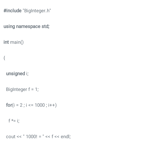
#include
"BigInteger.h"
using namespace std;
int
main()
{
unsigned
i;
BigInteger f = 1;
for
(i = 2 ; i <= 1000 ; i++)
f *= i;
cout << " 1000! = " << f << endl;