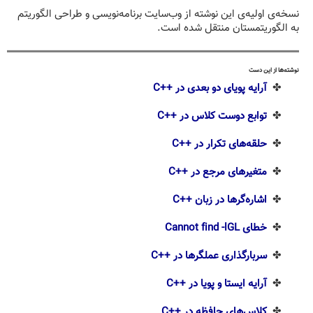
نسخه‌ی اولیه‌ی این نوشته از وب‌سایت برنامه‌نویسی و طراحی الگوریتم
به الگوریتمستان منتقل شده است.
نوشته‌ها از این دست
✤
آرایه پویای دو بعدی در ++C
✤
توابع دوست کلاس در ++C
✤
حلقه‌های تکرار در ++C
✤
متغیرهای مرجع در ++C
✤
اشاره‌گرها در زبان ++C
✤
خطای Cannot find -lGL
✤
سربارگذاری عملگرها در ++C
✤
آرایه ایستا و پویا در ++C
✤
کلاس‌های حافظه در ++C