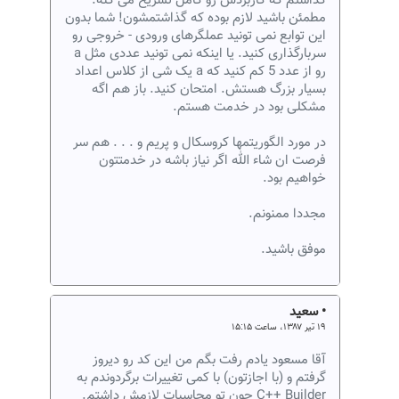
گذاشتم که کاربردش رو کامل تشریح می کنه.
مطمئن باشید لازم بوده که گذاشتمشون! شما بدون
این توابع نمی تونید عملگرهای ورودی - خروجی رو
سربارگذاری کنید. یا اینکه نمی تونید عددی مثل a
رو از عدد 5 کم کنید که a یک شی از کلاس اعداد
بسیار بزرگ هستش. امتحان کنید. باز هم اگه
مشکلی بود در خدمت هستم.
در مورد الگوریتمها کروسکال و پریم و . . . هم سر
فرصت ان شاء الله اگر نیاز باشه در خدمتتون
خواهیم بود.
مجددا ممنونم.
موفق باشید.
• سعید
۱۹ تیر ۱۳۸۷، ساعت ۱۵:۱۵
آقا مسعود یادم رفت بگم من این کد رو دیروز
گرفتم و (با اجازتون) با کمی تغییرات برگردوندم به
C++ Builder چون تو محاسبات لازمش داشتم.