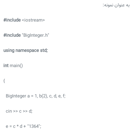
به عنوان نمونه:
#include
<iostream>
#include
"BigInteger.h"
using namespace std;
int
main()
{
BigInteger a = 1, b(2), c, d, e, f;
cin >> c >> d;
e = c * d + "1364";