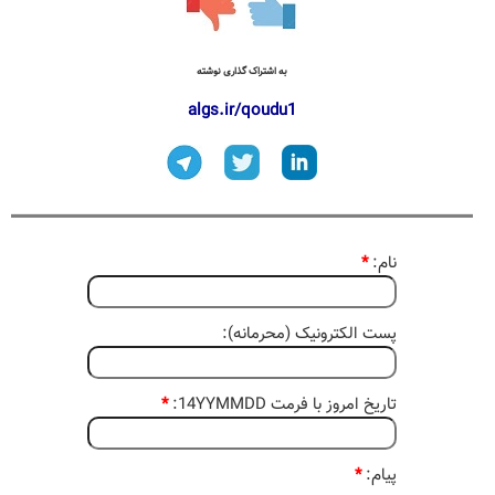
به اشتراک گذاری نوشته
algs.ir/qoudu1
نام:
*
پست الکترونیک (محرمانه):
تاریخ امروز با فرمت 14YYMMDD:
*
پیام:
*