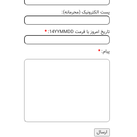
پست الکترونیک (محرمانه):
تاریخ امروز با فرمت 14YYMMDD:
*
پیام:
*