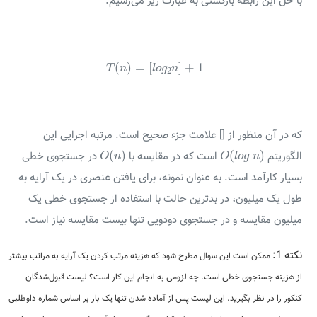
با حل این رابطه بازگشتی به عبارت زیر می‌رسیم:
T
(
n
)
=
[
l
o
g
2
n
]
+
1
(
)
=
[
]
+
1
T
n
l
o
g
n
2
که در آن منظور از [] علامت جزء صحیح است. مرتبه اجرایی این
O
(
n
)
O
(
l
o
g
n
)
(
)
(
)
الگوریتم
است که در مقایسه با
در جستجوی خطی
O
n
O
l
o
g
n
بسیار کارآمد است. به عنوان نمونه، برای یافتن عنصری در یک آرایه به
طول یک میلیون، در بدترین حالت با استفاده از جستجوی خطی یک
میلیون مقایسه و در جستجوی دودویی تنها بیست مقایسه نیاز است.
نکته 1:
ممکن است این سوال مطرح شود که هزینه مرتب کردن یک آرایه به مراتب بیشتر
از هزینه جستجوی خطی است. چه لزومی به انجام این کار است؟ لیست قبول‌شدگان
کنکور را در نظر بگیرید. این لیست پس از آماده شدن تنها یک بار بر اساس شماره داوطلبی