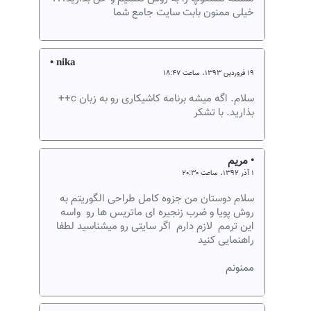
خیلی ممنون بابت سایت جامع شما
• nika
۱۹ فروردین ۱۳۹۳، ساعت ۱۸:۴۷
سلام. اگه میشه برنامه کاشیکاری رو به زبان c++
بذارید. با تشکر
• مریم
۱ آذر ۱۳۹۲، ساعت ۲۰:۳۰
سلام دوستان من جزوه کامل طراحی الگوریتم به
روش پویا و ضرب زنجیره ای ماتریس ها رو واسه
این ترمم لازم دارم اگر سایتی رو میشناسید لطفا
راهنمایی کنید
ممنونم