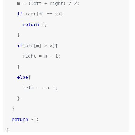
m = (left + right) / 2;
if
(arr[m] == x){
return
m;
}
if
(arr[m] > x){
right = m - 1;
}
else
{
left = m + 1;
}
}
return
-1;
}