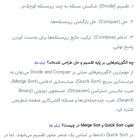
۱. تقسیم (Divide): شکستن مسئله به چند زیرمسئله کوچک‌تر.
۲. حل (Conquer): حل بازگشتی زیرمسئله‌ها.
۳. ادغام (Combine): ترکیب نتایج زیرمسئله‌ها برای به‌دست آوردن
پاسخ نهایی.
چه الگوریتم‌هایی بر پایه تقسیم و حل طراحی شده‌اند؟
[برگرد بالا]
از مهم‌ترین الگوریتم‌های مبتنی بر Divide and Conquer می‌توان به
مرتب‌سازی سریع (Quick Sort)، مرتب‌سازی ادغامی (Merge Sort)،
ضرب ماتریس استراسن (Strassen)، جستجوی دودویی (Binary
Search)، ضرب چندجمله‌ای‌ها و مسئله کاشی‌کاری صفحه شطرنجی
اشاره کرد.
تفاوت Quick Sort و Merge Sort در چیست؟
[برگرد بالا]
در Quick Sort داده‌ها بر اساس یک عنصر محور تقسیم می‌شوند، اما در