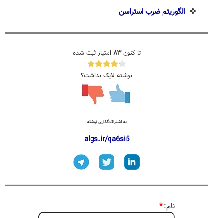
✤
الگوریتم ضرب استراسن
تا کنون
۸۳
امتیاز ثبت شده
نوشته لایک نداشت؟
به اشتراک گذاری نوشته
algs.ir/qa6si5
نام:
*