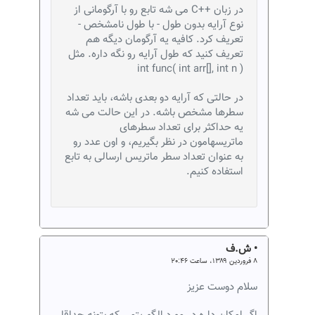
در زبان ++C می شه تابع رو با آرگومانی از
نوع آرایه بدون طول - با طول نامشخص -
تعریف کرد. کافیه یه آرگومان دیگه هم
تعریف کنید که طول آرایه رو نگه داره. مثل
( int func( int arr[], int n
در حالتی که آرایه دو بعدی باشه، باید تعداد
سطرها مشخص باشه. در این حالت می شه
یه حداکثر برای تعداد سطرهای
ماتریسهامون در نظر بگیریم، و اون عدد رو
به عنوان تعداد سطر ماتریس ارسالی به تابع
استفاده کنیم.
• ش.ف
۸ فروردین ۱۳۸۹، ساعت ۲۰:۴۶
سلام دوست عزیز