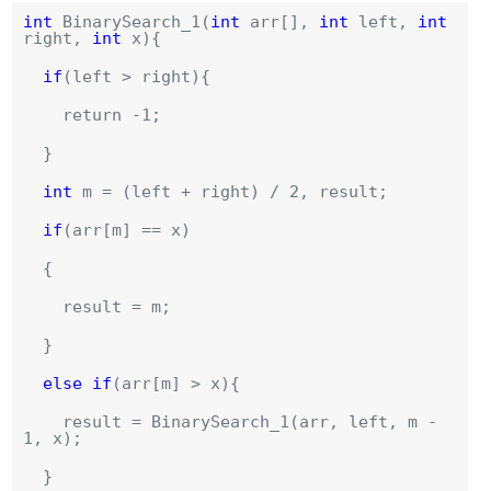
int
BinarySearch_1(
int
arr[],
int
left,
int
right,
int
x){
if
(left > right){
return -1;
}
int
m = (left + right) / 2, result;
if
(arr[m] == x)
{
result = m;
}
else
if
(arr[m] > x){
result = BinarySearch_1(arr, left, m -
1, x);
}