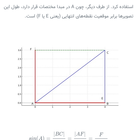
استفاده کرد. از طرف دیگر، چون A در مبدا مختصات قرار دارد، طول این
تصویرها برابر موقعیت نقطه‌های انتهایی (یعنی E یا F) است.
s
i
n
(
A
)
=
|
B
C
|
|
A
C
|
=
|
A
F
|
|
A
C
|
=
F
|
A
C
|
|
|
|
|
B
C
A
F
F
(
)
=
=
=
s
i
n
A