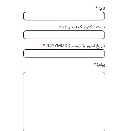
نام:
*
پست الکترونیک (محرمانه):
تاریخ امروز با فرمت 14YYMMDD:
*
پیام:
*