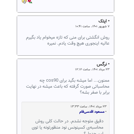
• ایتک
۷ شهریور ۱۴۰۱، ساعت ۱۰:۴۱
روش انگشتی برای منی که تازه میخوام یاد بگیرم
عالیه اینجوری هیچ وقت یادم. نمیره
• نرگس
۲۳ مرداد ۱۴۰۱، ساعت ۱۲:۱۲
ممنون... اما میشه بگید برای cos90 چه
محاسباتی صورت گرفته که باعث میشه در نهایت
برابر با صفر بشه؟
۲۳ مرداد ۱۴۰۱، ساعت ۱۳:۳۳
•
مسعود اقدسی‌فام
دقیق متوجه نشدم. در حالت کلی روش
محاسبه‌ی کسینونس نود منظورتونه یا توی
این جدول؟