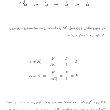
در چنین مثلثی چون طول AC یک است، روابط محاسبه‌ی سینوس و
کسینوس خلاصه‌تر می‌شود.
s
i
n
(
A
)
=
F
|
A
C
|
=
F
1
=
F
F
F
(
)
=
=
=
s
i
n
A
F
1
|
|
A
C
c
o
s
(
A
)
=
E
|
A
C
|
=
E
1
=
E
E
E
(
)
=
=
=
c
o
s
A
E
1
|
|
A
C
نکته‌ی دیگری که در محاسبات سینوس و کسینوس وجود دارد این است
که این مقادیر وابسته به نقطه‌ی B نیستند و می‌توان از رسم آن صرف