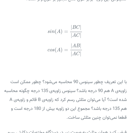
s
i
n
(
A
)
=
|
B
C
|
|
A
C
|
|
|
B
C
(
)
=
s
i
n
A
|
|
A
C
c
o
s
(
A
)
=
|
A
B
|
|
A
C
|
|
|
A
B
(
)
=
c
o
s
A
|
|
A
C
با این تعریف چطور سینوس 90 محاسبه می‌شود؟ چطور ممکن است
زاویه‌ی A هم 90 درجه باشد؟ سینوس زاویه‌ی 135 درجه چگونه محاسبه
شده است؟ آیا می‌توان مثلثی رسم کرد که زاویه‌ی B قائم و زاویه‌ی A
هم 135 درجه باشد؟ مجموع این دو زاویه بیش از 180 درجه است و
قطعا نمی‌توان چنین مثلثی ساخت.
فرض کنید همان مثلث به صورت زیر در دستگاه مختصات دکارتی رسم