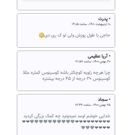
• پدرت
۱۰ اردیبهشت ۱۴۰۱، ساعت ۱۹:۰۵
حاجی با طول پوزش ولی تو ک ری.دی
• آریا عظیمی
۳۰ بهمن ۱۴۰۰، ساعت ۲۱:۵۸
چرا هرچه زاویه کوچکتر باشه کوسینوس کمتره مثلا
کوسینوس ۳۰ درجه از ۴۵ درجه بیشتره
• سجاد
۲۵ بهمن ۱۴۰۰، ساعت ۱۴:۴۹
خدایی خوشم اومد نمیدونید چه کمک بزرگی کردید
❤❤❤❤❤❤❤❤❤🧡🧡🧡🧡🧡🧡🧡🧡🧡🧡❤❤
❤❤❤❤🧡🧡🧡