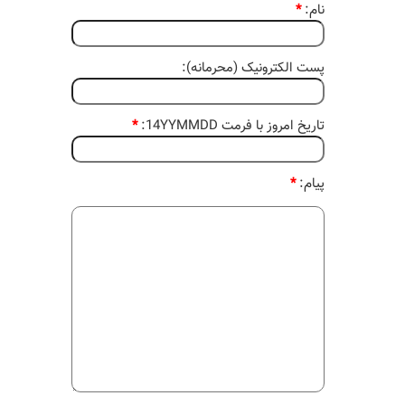
نام:
*
پست الکترونیک (محرمانه):
تاریخ امروز با فرمت 14YYMMDD:
*
پیام:
*