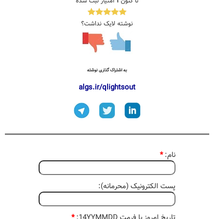
تا کنون
۱
امتیاز ثبت شده
نوشته لایک نداشت؟
به اشتراک گذاری نوشته
algs.ir/qlightsout
نام:
*
پست الکترونیک (محرمانه):
تاریخ امروز با فرمت 14YYMMDD:
*