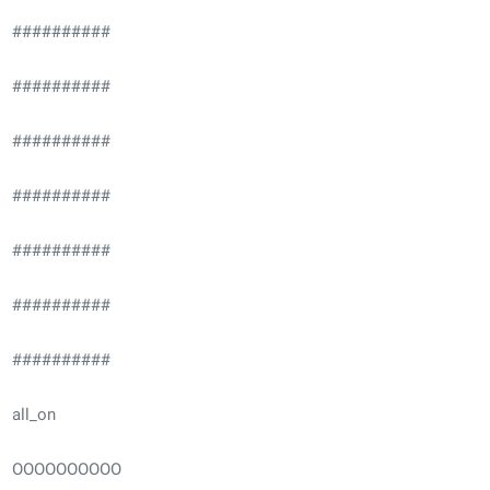
##########
##########
##########
##########
##########
##########
##########
all_on
OOOOOOOOOO