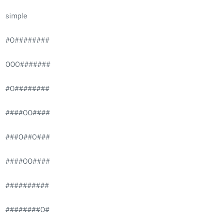
simple
#O########
OOO#######
#O########
####OO####
###O##O###
####OO####
##########
########O#