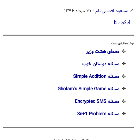
✓
مسعود اقدسی‌فام
- ۳۰ مرداد ۱۳۹۶
[برگرد بالا]
نوشته‌ها از این دست
✤
معمای هشت وزیر
✤
مسئله دوستان خوب
✤
مسئله Simple Addition
✤
مسئله Gholam's Simple Game
✤
مسئله Encrypted SMS
✤
مسئله 3n+1 Problem