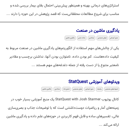
استراتژی‌های درمانی بهینه و همینطور پیش‌بینی احتمال بقای بیمار بررسی شده و
مناسب برای شروع مطالعات محققانی‌ست که قصد پژوهش در این حوزه را دارند ...
یادگیری ماشین در صنعت
منبع آموزشی
هوش مصنوعی
لینکدین
مقاله علمی
یادگیری ماشین
یکی از چالش‌های مهم استفاده از الگوریتم‌های یادگیری ماشین در صنعت مربوط به
کیفیت داده‌هاست. کم بودن داده، نامتوازن بودن آنها، نداشتن برچسب و مقادیر
نامعتبر متنوع یا از دست رفته از جمله دغدغه‌های مهم هستند ...
ویدئوهای آموزشی StatQuest
المپیاد هوش مصنوعی
ریاضیات
منبع آموزشی
هوش مصنوعی
تحلیل داده
لینکدین
یادگیری ماشین
کانال یوتیوب StatQuest with Josh Starmer یک منبع آموزشی بسیار خوب در
زمینه‌های آمار و ریاضیات دوست‌داشتنی است که با توضیحات جذاب و بصری‌سازی
عالی، تفسیرهای ساده و قابل فهم کاربردی در حوزه‌های علم داده و یادگیری ماشین
ارائه می‌کند ...