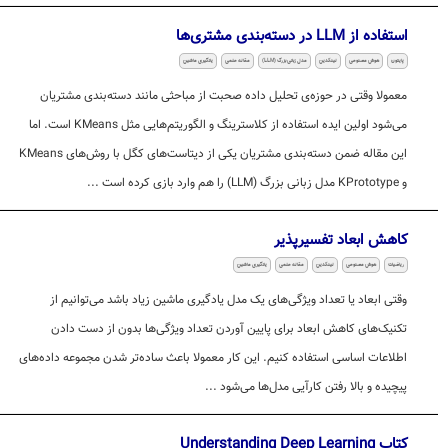
استفاده از LLM در دسته‌بندی مشتری‌ها
پایتون
هوش مصنوعی
لینکدین
مدل زبانی بزرگ (LLM)
مقاله علمی
یادگیری ماشین
معمولا وقتی در حوزه‌ی تحلیل داده صحبت از مباحثی مانند دسته‌بندی مشتریان
می‌شود اولین ایده استفاده از کلاسترینگ و الگوریتم‌هایی مثل KMeans است. اما
این مقاله ضمن دسته‌بندی مشتریان یکی از دیتاست‌های کگل با روش‌های KMeans
و KPrototype مدل زبانی بزرگ (LLM) را هم وارد بازی کرده است ...
کاهش ابعاد تفسیرپذیر
ریاضیات
هوش مصنوعی
لینکدین
مقاله علمی
یادگیری ماشین
وقتی ابعاد یا تعداد ویژگی‌های یک مدل یادگیری ماشین زیاد باشد می‌توانیم از
تکنیک‌های کاهش ابعاد برای پایین آوردن تعداد ویژگی‌ها بدون از دست دادن
اطلاعات اساسی استفاده کنیم. این کار معمولا باعث ساده‌تر شدن مجموعه داده‌های
پیچیده و بالا رفتن کارآیی مدل‌ها می‌شود ...
کتاب Understanding Deep Learning