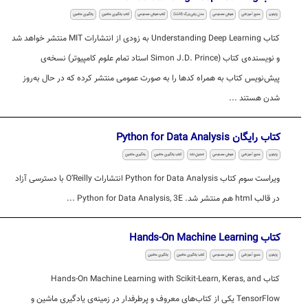
پایتون
منبع آموزشی
هوش مصنوعی
مدل زبانی بزرگ (LLM)
کتاب هوش مصنوعی
کتاب یادگیری ماشین
یادگیری ماشین
کتاب Understanding Deep Learning به زودی از انتشارات MIT منتشر خواهد شد
و نویسنده‌ی کتاب (Simon J.D. Prince استاد تمام علوم کامپیوتر) نسخه‌ی
پیش‌نویس کتاب به همراه کدها را به صورت عمومی منتشر کرده که در حال به‌روز
شدن هستند ...
کتاب رایگان Python for Data Analysis
پایتون
منبع آموزشی
هوش مصنوعی
تحلیل داده
کتاب یادگیری ماشین
یادگیری ماشین
ویراست سوم کتاب Python for Data Analysis انتشارات O’Reilly با دسترسی آزاد
در قالب html هم منتشر شد. Python for Data Analysis, 3E ...
کتاب Hands-On Machine Learning
پایتون
منبع آموزشی
هوش مصنوعی
کتاب یادگیری ماشین
یادگیری ماشین
کتاب Hands-On Machine Learning with Scikit-Learn, Keras, and
TensorFlow یکی از کتاب‌های معروف و پرطرفدار در زمینه‌ی یادگیری ماشین و