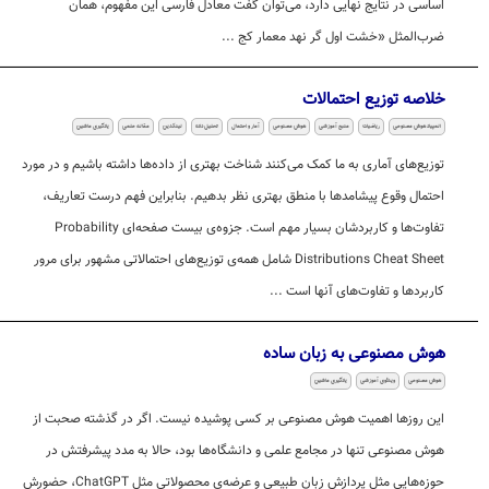
اساسی در نتایج نهایی دارد، می‌توان گفت معادل فارسی این مفهوم، همان
ضرب‌المثل «خشت اول گر نهد معمار کج ...
خلاصه توزیع احتمالات
المپیاد هوش مصنوعی
ریاضیات
منبع آموزشی
هوش مصنوعی
آمار و احتمال
تحلیل داده
لینکدین
مقاله علمی
یادگیری ماشین
توزیع‌های آماری به ما کمک می‌کنند شناخت بهتری از داده‌ها داشته باشیم و در مورد
احتمال وقوع پیشامدها با منطق بهتری نظر بدهیم. بنابراین فهم درست تعاریف،
تفاوت‌ها و کاربردشان بسیار مهم است. جزوه‌ی بیست صفحه‌ای Probability
Distributions Cheat Sheet شامل همه‌ی توزیع‌های احتمالاتی مشهور برای مرور
کاربردها و تفاوت‌های آنها است ...
هوش مصنوعی به زبان ساده
هوش مصنوعی
ویدئوی آموزشی
یادگیری ماشین
این روزها اهمیت هوش مصنوعی بر کسی پوشیده نیست. اگر در گذشته صحبت از
هوش مصنوعی تنها در مجامع علمی و دانشگاه‌ها بود، حالا به مدد پیشرفتش در
حوزه‌هایی مثل پردازش زبان طبیعی و عرضه‌ی محصولاتی مثل ChatGPT، حضورش