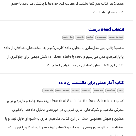
معمولا هر کتاب هم تنها بخشی از مطالب این حوزه‌ها را پوشش می‌دهد یا حجم
کتاب بسیار زیاد است ...
انتخاب seed درست
المپیاد هوش مصنوعی
هوش مصنوعی
لینکدین
مقاله علمی
یادگیری ماشین
معمولا وقتی روی مدل‌سازی یا تحلیل داده کار می‌کنیم به انتخاب‌های تصادفی از داده
یا پارامترهای مدل می‌رسیم و seed یا random_state نقش مهمی برای جلوگیری از
نقش این انتخاب‌های تصادفی در مدل نهایی ایفا می‌کنند ...
کتاب آمار عملی برای دانشمندان داده
پایتون
منبع آموزشی
هوش مصنوعی
آمار و احتمال
تحلیل داده
کتاب یادگیری ماشین
یادگیری ماشین
کتاب «Practical Statistics for Data Scientists» یک منبع جامع و کاربردی برای
معرفی مفاهیم و تکنیک‌های آماری ضروری در حوزه‌های تحلیل داده‌ها، یادگیری
ماشین و هوش مصنوعی است. در این کتاب، مفاهیم آماری به شیوه‌ای قابل فهم و با
استفاده از سناریوهای واقعی علم داده و کدهای نمونه به زبان‌های R و پایتون ارائه