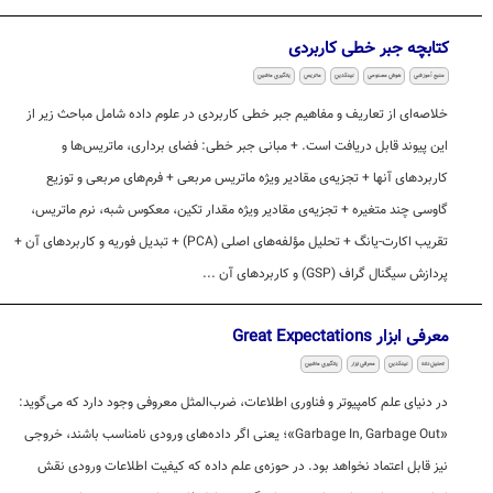
کتابچه جبر خطی کاربردی
منبع آموزشی
هوش مصنوعی
لینکدین
ماتریس
یادگیری ماشین
خلاصه‌ای از تعاریف و مفاهیم جبر خطی کاربردی در علوم داده شامل مباحث زیر از
این پیوند قابل دریافت است. + مبانی جبر خطی: فضای برداری، ماتریس‌ها و
کاربردهای آنها + تجزیه‌ی مقادیر ویژه ماتریس مربعی + فرم‌های مربعی و توزیع
گاوسی چند متغیره + تجزیه‌ی مقادیر ویژه مقدار تکین، معکوس شبه، نرم ماتریس،
تقریب اکارت-یانگ + تحلیل مؤلفه‌های اصلی (PCA) + تبدیل فوریه و کاربردهای آن +
پردازش سیگنال گراف (GSP) و کاربردهای آن ...
معرفی ابزار Great Expectations
تحلیل داده
لینکدین
معرفی ابزار
یادگیری ماشین
در دنیای علم کامپیوتر و فناوری اطلاعات، ضرب‌المثل معروفی وجود دارد که می‌گوید:
«Garbage In, Garbage Out»؛ یعنی اگر داده‌های ورودی نامناسب باشند، خروجی
نیز قابل اعتماد نخواهد بود. در حوزه‌ی علم داده که کیفیت اطلاعات ورودی نقش