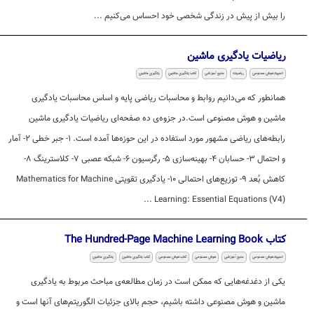
را بیش از پیش در زندگی شخصی خود احساس می‌کنیم ...
ریاضیات یادگیری ماشین
المپیاد هوش مصنوعی
ریاضیات
منبع آموزشی
کتاب یادگیری ماشین
یادگیری ماشین
همانطور که می‌دانیم روابط و محاسبات ریاضی پایه و اساس محاسبات یادگیری
ماشین و هوش مصنوعی است.در جزوه‌ی ده صفحه‌ای ریاضیات یادگیری ماشین
رابطه‌های ریاضی مشهور مورد استفاده در این حوزه‌ها آمده است. ۱- جبر خطی ۲- آمار
و احتمال ۳- حسابان ۴- بهینه‌سازی ۵- رگرسیون ۶- شبکه عصبی ۷- کلاسترینگ ۸-
کاهش بُعد ۹- توزیع‌های احتمالی ۱۰- یادگیری تقویتی Mathematics for Machine
Learning: Essential Equations (V4) ...
کتاب The Hundred-Page Machine Learning Book
المپیاد هوش مصنوعی
منبع آموزشی
هوش مصنوعی
کتاب هوش مصنوعی
کتاب یادگیری ماشین
یادگیری ماشین
یکی از دغدغه‌هایی که ممکن است در زمان مطالعه‌ی مباحث مربوط به یادگیری
ماشین و هوش مصنوعی داشته باشیم، حجم بالای جزئیات الگوریتم‌های آنها است و