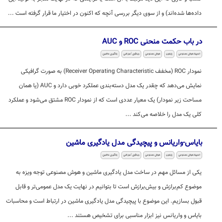
داده‌ها شده‌اند) و از سوی دیگر بررسی آنچه که اکنون در اختیار ما قرار گرفته است ...
در باب حکمت منحنی ROC و AUC
المپیاد هوش مصنوعی
پایتون
هوش مصنوعی
ویدئوی آموزشی
یادگیری ماشین
نمودار ROC (مخفف Receiver Operating Characteristic) به صورت گرافیکی
نمایش می‌دهد که چقدر یک مدل دسته‌بندی عملکرد خوبی دارد و AUC (یا همان
مساحت زیر نمودار) یک معیار عددی است که از نمودار ROC مشتق می‌شود و عملکرد
کلی یک مدل را خلاصه می‌کند ...
بایاس-واریانس و پیچیدگی مدل یادگیری ماشین
المپیاد هوش مصنوعی
پایتون
هوش مصنوعی
ویدئوی آموزشی
یادگیری ماشین
یکی از مسائل مهم در ساخت مدل یادگیری ماشین و هوش مصنوعی توجه ویزه به
موضوع کم‌برازش و بیش‌برازش است تا بتوانیم در نهایت یک مدل عمومی‌تر و قابل
قبول بسازیم. این موضوع با پیچیدگی مدل یادگیری ماشین در ارتباط است و محاسبات
بایاس و واریانس نیز ابزار مناسبی برای تشخیص هستند ...