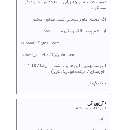
صورت هست، از چه زبانی استفاده میشه. و دیگر
مسائل...
اگه ممکنه منو راهنمایی کنید. ممنون میشم
این هم پست الکترونیکی من ::::>>>
re.bavali@gmail.com
sedaye_eshgh321@yahoo.com
آرزومند بهترین آرزوها برای شما (رضا / 18 /
خوزستان / برنامه نویس(دلفی))
خدا نگهدار
• آرزوی گل
۸ دی ۱۳۸۵، ساعت ۰۱:۳۸
سلام