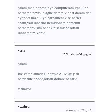
salam,man daneshjoye computeram,kheili be
barname nevisi alaghe daram v dost daram dar
ayandei nazdik ye barnamenevise herfei
sham,vali rahesho nemidonam darzemn
barnamenvisim badak nist mishe lotfan
rahnamaim konid
• aja
۱۷ بهمن ۱۳۸۶، ساعت ۱۴:۴۱
salam
file ketab amadegi baraye ACM az jash
bardashte shode,lotfan dobare bezarid
tashakor
• zahra
۶ آذر ۱۳۸۶، ساعت ۲۰:۰۵