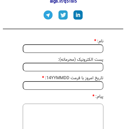
algs.ir/q51si5
نام:
*
پست الکترونیک (محرمانه):
تاریخ امروز با فرمت 14YYMMDD:
*
پیام:
*