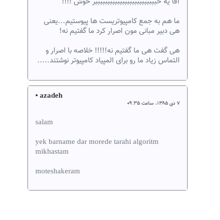
آقا یه خبببببببببببببببببببببببببر خوش !!!!
ما هم به جمع کامپیوتریست ها پیوستیم...یعنی
هی دبیر مبانی مون اصرار کرد ما گفتیم نه!
هی گفت هی ما گفتیم نه!!!!! خلاصه با اصرار و
التماس زیاد ما رو برای المپیاد کامپیوتر نوشتند.....
• azadeh
۷ دی ۱۳۸۵، ساعت ۰۹:۳۵
salam
yek barname dar morede tarahi algoritm
mikhastam
moteshakeram