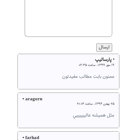
• پارسالیپ
۱۹ مهر ۱۳۹۹، ساعت ۰۲:۳۵
ممنون بابت مطالب مفیدتون
• aragorn
۲۵ بهمن ۱۳۹۴، ساعت ۲۰:۰۴
مثل همیشه عالييييييي
• farhad