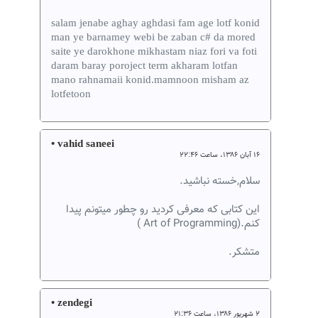
salam jenabe aghay aghdasi fam age lotf konid
man ye barnamey webi be zaban c# da mored
saite ye darokhone mikhastam niaz fori va foti
daram baray poroject term akharam lotfan
mano rahnamaii konid.mamnoon misham az
lotfetoon
• vahid saneei
۱۶ آبان ۱۳۸۶، ساعت ۲۲:۴۶
سلام,خسته نباشید.
این کتابی که معرفی کردید رو چطور میتونم پیدا
کنم.(Art of Programming )
متشکر.
• zendegi
۲ شهریور ۱۳۸۶، ساعت ۲۱:۳۶