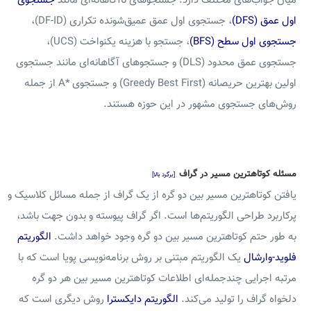
میان جواب‌های مختلف دارد. جستجوهای ناآگاهانه‌ای مانند
جستجوی
اول عمق (DFS)
، جستجوی اول عمق عمیق‌شونده تکراری (DF-ID)،
جستجوی اول سطح (BFS)
، جستجو با هزینه یکنواخت (UCS)،
جستجوی عمق محدود (DLS) و جستجوهای آگاهانه‌ای مانند جستجوی
اولین بهترین حریصانه (Greedy Best First) و جستجوی *A از جمله
روش‌های جستجوی مشهور در این حوزه هستند.
مسئله کوتاهترین مسیر در گراف
[برگرد بالا]
یافتن کوتاهترین مسیر بین دو گره از یک گراف از جمله مسائل کلاسیک و
پرکاربرد طراحی الگوریتم‌ها است. اگر گراف پیوسته و بدون جهت باشد،
به طور حتم کوتاهترین مسیر بین دو گره وجود خواهد داشت.
الگوریتم
فلوید-وارشال
یک الگوریتم مبتنی بر روش برنامه‌نویسی پویا است که با
مرتبه اجرایی چندجمله‌ای اطلاعات کوتاهترین مسیر بین هر دو گره
دلخواه گراف را تولید می‌کند.
الگوریتم دایکسترا
روش دیگری است که