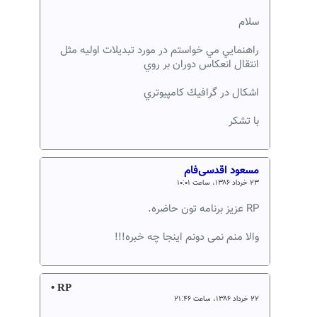
سلام
راهنمايي مي خواستم در مورد تبديلات اوليه مثل
انتقال انعكاس دوران بر روي
اشكال در گرافيك كامپيوتري
با تشكر
مسعود اقدسی‌فام
۲۳ خرداد ۱۳۸۶، ساعت ۱۰:۰۱
RP عزیز برنامه تون حاضره.
والا منم نمی دونم اینجا چه خبره!!!
• RP
۲۲ خرداد ۱۳۸۶، ساعت ۲۱:۴۶