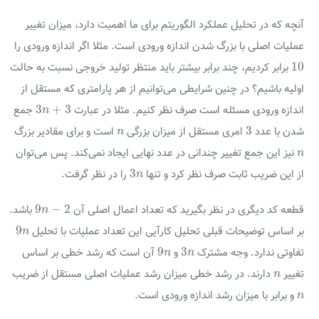
آنچه که در تحلیل عملکرد الگوریتم برای ما اهمیت دارد، میزان تغییر
عملیات اصلی با بزرگ شدن اندازه ورودی است. مثلا اگر اندازه ورودی را
10
10
برابر کردیم، چند برابر بیشتر باید منتظر تولید خروجی نسبت به حالت
اولیه باشیم؟ در چنین شرایطی می‌توانیم از هر پارامتری که مستقل از
3
n
+
3
3
+
3
اندازه ورودی مسئله است صرف نظر کنیم. مثلا در عبارت
جمع
n
3
n
3
شدن با عدد
امری مستقل از میزان بزرگی
است و برای مقادیر بزرگ
n
n
نیز این جمع تغییر چندانی در عدد نهایی ایجاد نمی‌کند. پس می‌توان
n
3
n
3
از این ضریب ثابت صرف نظر کرد و تنها
را در نظر گرفت.
n
9
n
−
2
9
−
2
قطعه کد دیگری در نظر بگیرید که تعداد اعمال اصلی آن
باشد.
n
9
n
9
بر اساس توضیحات قبلی تحلیل کارآیی این تعداد عملیات با تحلیل
n
9
n
3
n
9
3
تفاوتی ندارد. وجه مشترک
و
آن است که رشد خطی بر اساس
n
n
n
تغییر
دارند. در رشد خطی میزان رشد عملیات اصلی مستقل از ضریب
n
n
و برابر با میزان رشد اندازه ورودی است.
n