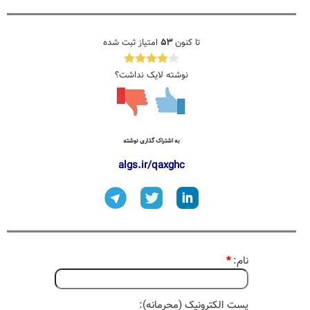
تا کنون
۵۳
امتیاز ثبت شده
نوشته لایک نداشت؟
به اشتراک گذاری نوشته
algs.ir/qaxghc
نام:
*
پست الکترونیک (محرمانه):