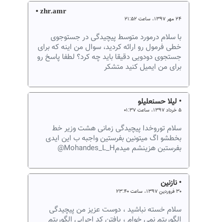
• zhr.amr
۲۴ مهر ۱۳۹۷، ساعت ۲۱:۵۲
با سلام درمورد متوسط پیچیدگی در جستوجوی
خطی فرمول رو ارائه کردید، سوال من اینه که برای
جستجوی دودویی دقیقا باید چه کرد؟ لطفا پاسخ رو
برای من ایمیل کنید متشکر
• لیلا حسنعلیلو
۵ خرداد ۱۳۹۷، ساعت ۰۱:۳۷
سلام توروخدا پیچیدگی زمانی هشت وزیر خط
بخطشو اگ میتونین بفرستین واجبه ب این ایدی
بفرستبن هزینشم میدمMohandes_L_H@
• نازنین
۳۰ فروردین ۱۳۹۷، ساعت ۲۳:۴۰
سلام خسته نباشید ، دوست عزیز من پیچیدگی
الگوریتم نمی خوام ، یافتن کد اجرایی الگوریتم