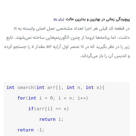
پیچیدگی زمانی در بهترین و بدترین حالت
[برگرد بالا]
n
در قطعه کد قبلی هر اجرا تعداد مشخصی عمل اصلی وابسته به
n
داشت. اما برنامه‌ها لزوما از چنین الگوریتم‌هایی ساخته نمی‌شوند. تابع
n
زیر را در نظر بگیرید که در
عنصر اول آرایه arr مقدار x را جستجو کرده
n
و اندیس آن را باز می‌گرداند.
int
search(
int
arr[],
int
n,
int
x){
for
(
int
i = 0; i < n; i++)
if
(arr[i] == x)
return
i;
return
-1;