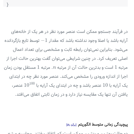
}
در فرآیند جستجو ممکن است عنصر مورد نظر در هر یک از خانه‌های
−
1
−
1
آرایه باشد یا اصلا وجود نداشته باشد که مقدار
توسط تابع بازگردانده
می‌شود. بنابراین نمی‌توان رابطه ثابت و مشخصی برای تعداد اعمال
اصلی تعریف کرد. در چنین شرایطی می‌توان گفت بهترین حالت اجرا از
1
1
n
1
1
مرتبه
است و بدترین حالت آن از مرتبه
. مرتبه
مستقل بودن زمان
n
اجرا از اندازه ورودی را مشخص می‌کند. عنصر مورد نظر چه در ابتدای
10
100
10
100
10
10
یک آرایه با
عنصر باشد و چه در ابتدای یک آرایه با
عنصر،
یافتن آن تنها یک مقایسه نیاز دارد و در زمان ثابتی اتفاق می‌افتد.
پیچیدگی زمانی متوسط الگوریتم
[برگرد بالا]
دو حالت بهترین و بدترین ممکن است کم اتفاق بیفتند. محاسبه مرتبه