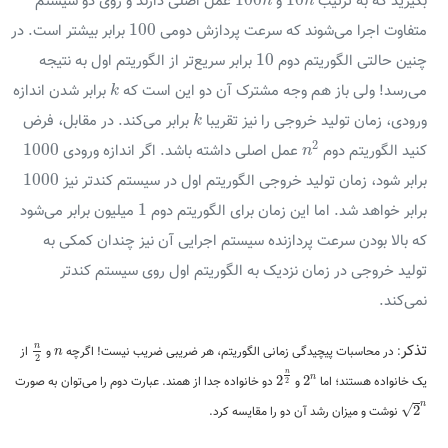
بگیرید که به ترتیب
و
عمل اصلی دارند و روی دو سیستم
n
n
100
100
متفاوت اجرا می‌شوند که سرعت پردازش دومی
برابر بیشتر است. در
10
10
چنین حالتی الگوریتم دوم
برابر سریع‌تر از الگوریتم اول به نتیجه
k
می‌رسد! ولی باز هم وجه مشترک آن دو این است که
برابر شدن اندازه
k
k
ورودی، زمان تولید خروجی را نیز تقریبا
برابر می‌کند. در مقابل، فرض
k
n
2
1000
2
1000
کنید الگوریتم دوم
عمل اصلی داشته باشد. اگر اندازه ورودی
n
1000
1000
برابر شود، زمان تولید خروجی الگوریتم اول در سیستم کندتر نیز
1
1
برابر خواهد شد. اما این زمان برای الگوریتم دوم
میلیون برابر می‌شود
که بالا بودن سرعت پردازنده سیستم اجرایی آن نیز چندان کمکی به
تولید خروجی در زمان نزدیک به الگوریتم اول روی سیستم کندتر
نمی‌کند.
n
2
n
تذکر
n
: در محاسبات پیچیدگی زمانی الگوریتم، هر ضریبی ضریب نیست! اگرچه
و
از
n
2
2
n
2
2
n
n
n
یک خانواده هستند؛ اما
2
و
2
دو خانواده جدا از همند. عبارت دوم را می‌توان به صورت
2
2
n
n
√
2
نوشت و میزان رشد آن دو را مقایسه کرد.