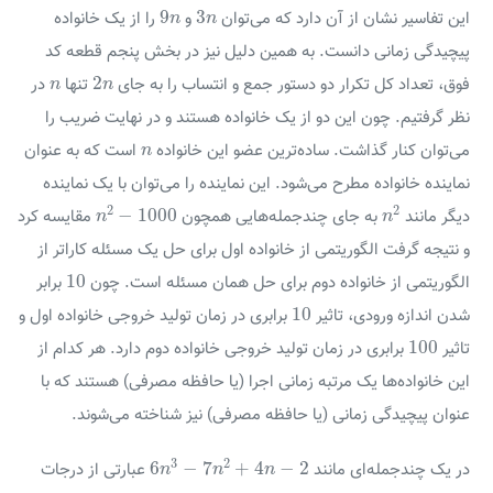
9
n
3
n
9
3
این تفاسیر نشان از آن دارد که می‌توان
و
را از یک خانواده
n
n
پیچیدگی زمانی دانست. به همین دلیل نیز در بخش پنجم قطعه کد
2
n
n
2
فوق، تعداد کل تکرار دو دستور جمع و انتساب را به جای
تنها
در
n
n
نظر گرفتیم. چون این دو از یک خانواده هستند و در نهایت ضریب را
n
می‌توان کنار گذاشت. ساده‌ترین عضو این خانواده
است که به عنوان
n
نماینده خانواده مطرح می‌شود. این نماینده را می‌توان با یک نماینده
n
2
−
1000
n
2
2
2
−
1000
دیگر مانند
به جای چندجمله‌هایی همچون
مقایسه کرد
n
n
و نتیجه گرفت الگوریتمی از خانواده اول برای حل یک مسئله کاراتر از
10
10
الگوریتمی از خانواده دوم برای حل همان مسئله است. چون
برابر
10
10
شدن اندازه ورودی، تاثیر
برابری در زمان تولید خروجی خانواده اول و
100
100
تاثیر
برابری در زمان تولید خروجی خانواده دوم دارد. هر کدام از
این خانواده‌ها یک مرتبه زمانی اجرا (یا حافظه مصرفی) هستند که با
عنوان پیچیدگی زمانی (یا حافظه مصرفی) نیز شناخته می‌شوند.
6
n
3
−
7
n
2
+
4
n
−
2
3
2
6
−
7
+
4
−
2
در یک چندجمله‌ای مانند
عبارتی از درجات
n
n
n