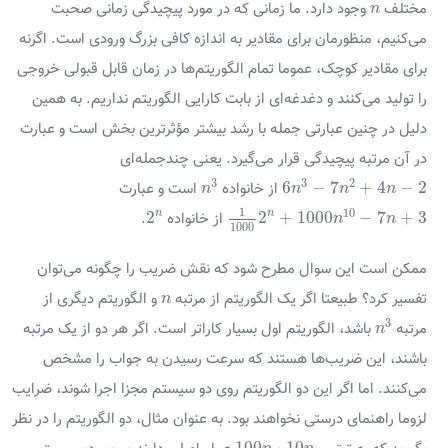
n
مختلف
وجود دارد. ما زمانی که در مورد پیچیدگی زمانی صحبت
n
می‌کنیم، منظورمان برای مقادیر به اندازه کافی بزرگ ورودی است. اگرنه
برای مقادیر کوچک، عموما تمام الگوریتم‌ها در زمان قابل قبولی خروجی
را تولید می‌کنند و دغدغه‌ای از بابت کارایی الگوریتم نداریم. به همین
دلیل در چنین عبارتی جمله با رشد بیشتر مؤثرترین بخش است و عبارت
در آن مرتبه پیچیدگی قرار می‌گیرد. یعنی چندجمله‌ای
n
3
6
n
3
−
7
n
2
+
4
n
−
2
3
3
2
6
−
7
+
4
−
2
از خانواده
است و عبارت
n
n
n
n
1
1000
2
n
+
1000
n
10
−
7
n
+
3
2
n
1
10
n
n
2
2
+
1000
−
7
+
3
از خانواده
.
n
n
1000
ممکن است این سوال مطرح شود که نقش ضریب را چگونه می‌توان
n
تفسیر کرد؟ طبیعتا اگر یک الگوریتم از مرتبه
و الگوریتم دیگری از
n
n
3
3
مرتبه
باشد، الگوریتم اول بسیار کاراتر است. اگر هر دو از یک مرتبه
n
باشند، این ضریب‌ها هستند که سرعت رسیدن به جواب را مشخص
می‌کنند. اما اگر این دو الگوریتم روی دو سیستم مجزا اجرا شوند، ضرایب
لزوما راهنمای درستی نخواهند بود. به عنوان مثال، دو الگوریتم را در نظر
100
n
10
n
100
10