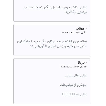
عالی..کاش درمورد تحلیل الگوریتم ها مطالب
بیشتری بگذارید
• مهتاب
۱ آبان ۱۴۰۱، ساعت ۱۷:۴۴
سلام برای اینکه ورودی ازکاربر بگیریم و با جایگذاری
مکرر حل کنیم و زمان اجرای الگوريتم بده
• نازیلا
۱۳ مهر ۱۳۹۸، ساعت ۱۷:۵۵
عالی عالی عالی
مچکرم از توضیحات
عالی بود👌🏻👌🏻👌🏻