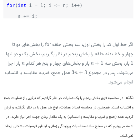
for
(
int
i = 1; i <= n; i++)
s += i;
اگر خط اول کد را بخش اول، سه بخش حلقه for را بخش‌های دو تا
چهار و خط بدنه حلقه را بخش پنجم در نظر بگیریم، بخش یک و دو تنها
n
+
1
1
n
+
1
1
بار، بخش سه
بار و بخش‌های چهار و پنج هر کدام
بار اجرا
n
n
3
n
+
3
3
+
3
می‌شوند. پس در مجموع
عمل جمع، ضرب، مقایسه یا انتساب
n
انجام می‌شود.
نکته
: در محاسبه فوق بخش پنجم را یک عملیات در نظر گرفتیم که ترکیبی از عملیات جمع
و انتساب است. همچنین در محاسبه تعداد عملیات، نوع هر عمل را در نظر نگرفتیم و فرض
کردیم همه (جمع و ضرب و مقایسه و انتساب) به یک مقدار زمان جهت اجرا نیاز دارند. در
ادامه می‌بینیم که در سطح ساده محاسبات پیچیدگی زمانی، اینطور فرضیات مشکلی ایجاد
نمی‌کنند.