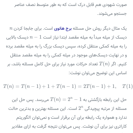
صورت شهودی هم قابل درک است که به طور متوسط نصف عناصر
جستجو می‌شوند.
n
یک مثال دیگر روش حل مسئله
برج هانوی
است. برای جابجا کردن
n
n
−
1
−
1
دیسک از میله مبدأ به میله مقصد ابتدا نیاز است
دیسک بالایی
n
را به میله کمکی منتقل کرده، سپس دیسک بزرگ را به میله مقصد برده
و در نهایت دیسک‌های موجود در میله کمکی را به میله مقصد منتقل
T
(
n
)
(
)
کنیم. اگر
تعداد حرکات مورد نیاز برای حل کامل مسئله باشد، بر
T
n
اساس این توضیح می‌توان نوشت:
T
(
n
)
=
T
(
n
−
1
)
+
1
+
T
(
n
−
1
)
=
2
T
(
n
−
1
)
+
1
,
T
(
1
)
=
1
(
)
=
(
−
1
)
+
1
+
(
−
1
)
=
2
(
−
1
)
+
1
,
(
T
n
T
n
T
n
T
n
T
T
(
n
)
=
2
n
−
1
n
(
)
=
2
−
1
حل این رابطه بازگشتی به
می‌رسد. پس حل این
T
n
2
n
n
2
مسئله از مرتبه پیچیدگی
است. این مسئله بهترین و بدترین حالت
ندارد و همواره یک رابطه برای آن برقرار است و نمی‌توان الگوریتم
کاراتری نیز برای آن نوشت. پس می‌توان نتیجه گرفت به ازای مقادیر